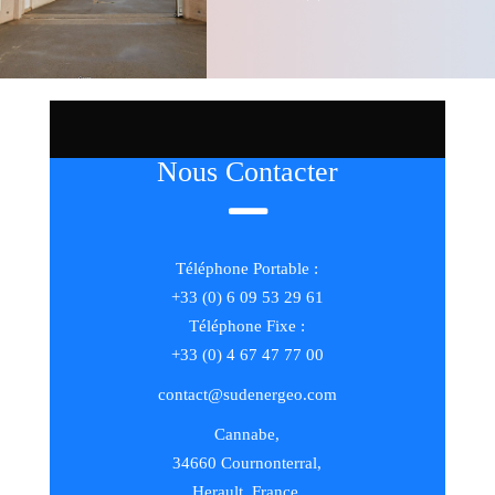
Nous Contacter
Téléphone Portable :
+33 (0) 6 09 53 29 61
Téléphone Fixe :
+33 (0) 4 67 47 77 00
contact@sudenergeo.com
Cannabe,
34660 Cournonterral,
Herault, France.