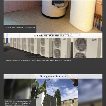
Pompe à chaleur pour l'eau chaude sanitaire
gainable MITSUBISHI ELECTRIC
Climatisation gainable de marque MITSUBISHI ELECTRIC avec réseau Aeraulique gaine textile.
Grutage centrale air/eau
GRUTAGE pour mise en place centrale
air/eau de 120 kw pour chauffage et
climatisation bâtiment de bureau.