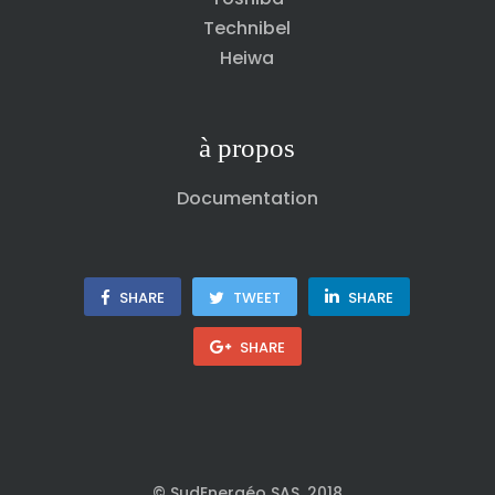
Technibel
Heiwa
à propos
Documentation
SHARE
TWEET
SHARE
SHARE
© SudEnergéo SAS, 2018