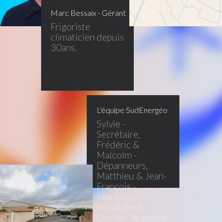
Marc Bessaix - Gérant
Frigoriste
climaticien depuis
30ans.
L'équipe SudEnergéo
Sylvie -
Secrétaire,
Frédéric &
Malcolm -
Dépanneurs,
Matthieu & Jean-
François -
Monteur /
Installateur.
Dorian - Apprenti